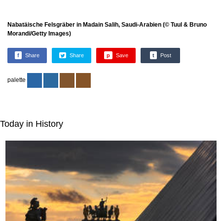
Nabatäische Felsgräber in Madain Salih, Saudi-Arabien (© Tuul & Bruno
Morandi/Getty Images)
f
Share
Share
p
Save
t
Post
palette
Today in History