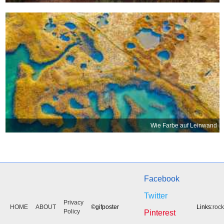
Wie Farbe auf Leinwand
Facebook
Twitter
Privacy
HOME
ABOUT
©gifposter
Links:
roc
Policy
Pinterest