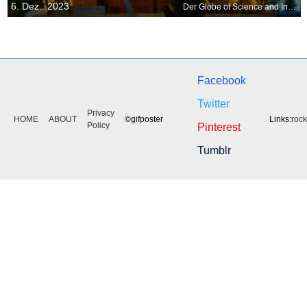
6. Dez.. 2023
Der Globe of Science and Innovation, Meyrin, Schweiz
Facebook
Twitter
Privacy
HOME
ABOUT
©gifposter
Links:
roc
Policy
Pinterest
Tumblr