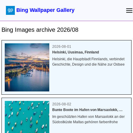
Bing Wallpaper Gallery
Bing Images archive 2026/08
2026-08-01
Helsinki, Uusimaa, Finnland
Helsinki, die Hauptstadt Finnlands, verbindet
Geschichte, Design und die Nähe zur Ostsee
auf einzigartige Weise. Die Stadt wurde 1550
von Gustav I. von Schweden gegründet und ist
seit 1812 die Hauptstadt des Landes. Entlang
der Küste prägen elegante Gebäude,
lebendige Hafenviertel und die ruhige Weite
des Meeres das Stadtbild. Zur blauen Stunde
spiegeln sich die letzten Farben des Tages im
2026-08-02
Wasser, während die Lichter der Stadt
Bunte Boote im Hafen von Marsaxlokk, Malta
allmählich aufleuchten und eine besondere
Im geschützten Hafen von Marsaxlokk an der
Atmosphäre schaffen.
Südostküste Maltas gehören farbenfrohe
Fischerboote zum gewohnten Bild. Das
malerische Fischerdorf liegt nur wenige