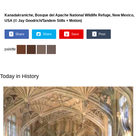
Kanadakraniche, Bosque del Apache National Wildlife Refuge, New Mexico,
USA (© Jay Goodrich/Tandem Stills + Motion)
f
Share
Share
p
Save
t
Post
palette
Today in History