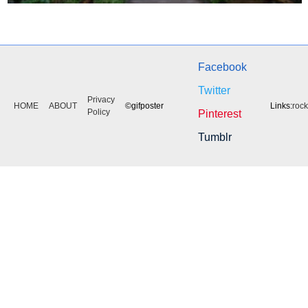
Facebook
Twitter
Privacy
HOME
ABOUT
©gifposter
Links:
roc
Policy
Pinterest
Tumblr