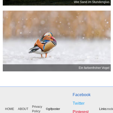
Wie Sand im Stundenglas
Ein farbenfroher Vogel
Facebook
Twitter
Privacy
HOME
ABOUT
©gifposter
Links:
roc
Policy
Pinterest