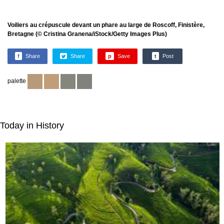
Voiliers au crépuscule devant un phare au large de Roscoff, Finistère,
Bretagne (© Cristina Granena/iStock/Getty Images Plus)
f
Share
Share
p
Save
t
Post
palette
Today in History