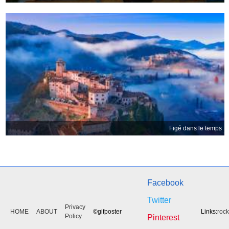
Figé dans le temps
Facebook
Twitter
Privacy
HOME
ABOUT
©gifposter
Links:
roc
Policy
Pinterest