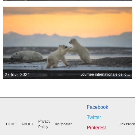
27 févr. 2024
Journée internationale de lours polaire
Facebook
Twitter
Privacy
HOME
ABOUT
©gifposter
Links:
roc
Policy
Pinterest