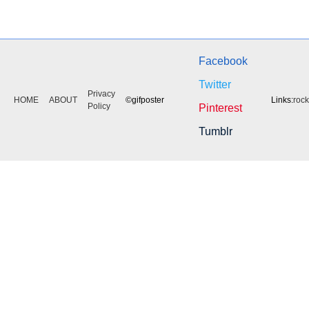
Facebook
Twitter
Privacy
HOME
ABOUT
©gifposter
Links:
roc
Policy
Pinterest
Tumblr