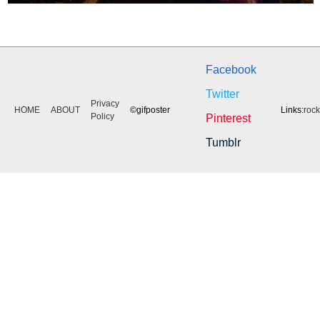
Facebook
Twitter
Privacy
HOME
ABOUT
©gifposter
Links:
roc
Policy
Pinterest
Tumblr