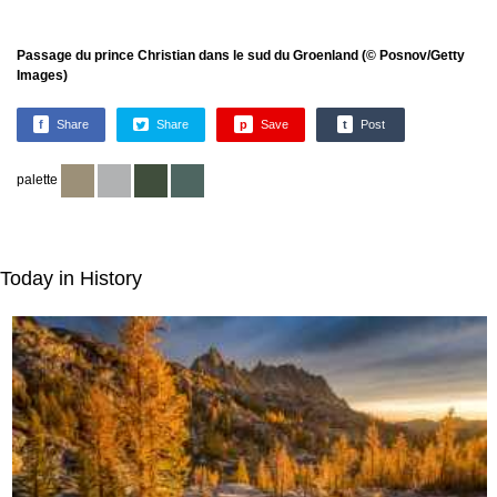
Passage du prince Christian dans le sud du Groenland (© Posnov/Getty
Images)
f
Share
Share
p
Save
t
Post
palette
Today in History