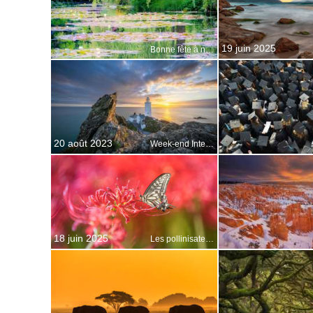
19 juin 2025
Bonne fête à nos grands-mères !
20 août 2023
Week-end International des Phares
18 juin 2025
Les pollinisateurs