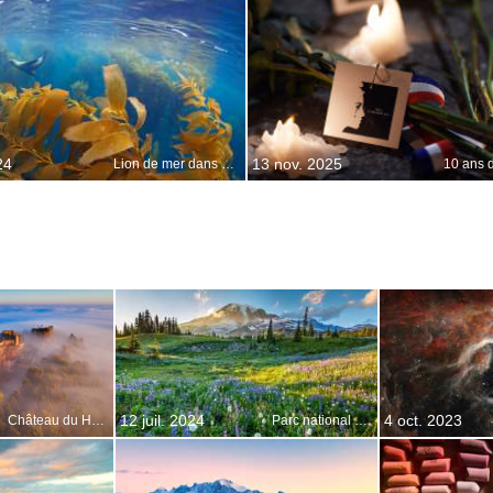
24
13 nov. 2025
Lion de mer dans une forêt de varech géant, Mexique
12 juil. 2024
4 oct. 2023
Château du Haut-Barr, Vosges
Parc national du Mont Rainier, Washington, États-Unis