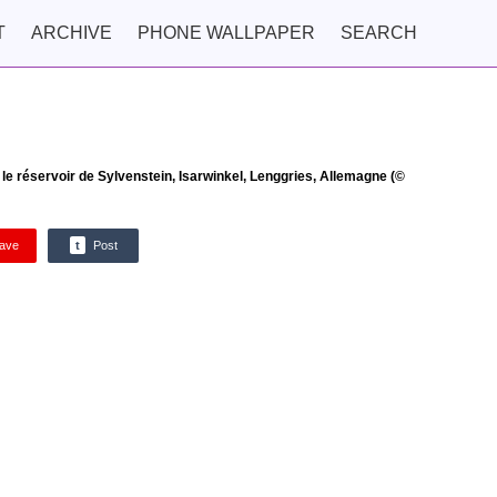
T
ARCHIVE
PHONE WALLPAPER
SEARCH
 le réservoir de Sylvenstein, Isarwinkel, Lenggries, Allemagne (©
ave
t
Post