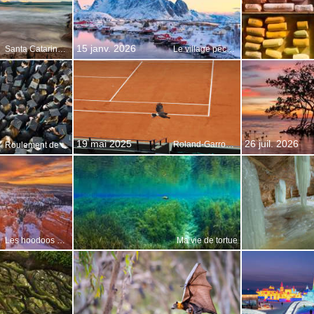
15 janv. 2026
Santa Catarina, Brésil
Le village pêcheur de Reine, Norvège
19 mai 2025
26 juil. 2026
Roland-Garros 2025
Roulement de tambour
Les hoodoos de Bryce Canyon en hiver
Ma vie de tortue