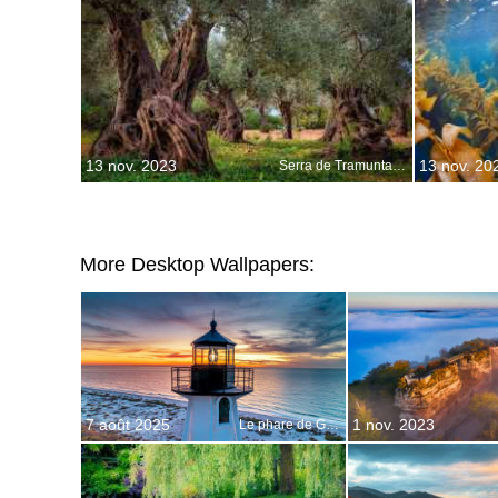
13 nov. 2023
13 nov. 20
Serra de Tramuntana, Majorque, Îles Baléares
More Desktop Wallpapers:
7 août 2025
1 nov. 2023
Le phare de Gasparilla Island, États-Unis