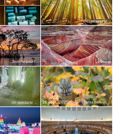
Quelle est votre couleur préférée ?
Des arbres millénaires
Journée pour la conservation de l’écosystème des mangroves
La Vague
26 sept. 2025
Tamia mineur, forêt nationale de Kootenai, Montana, États-Unis
Un spectacle à couper le souffle