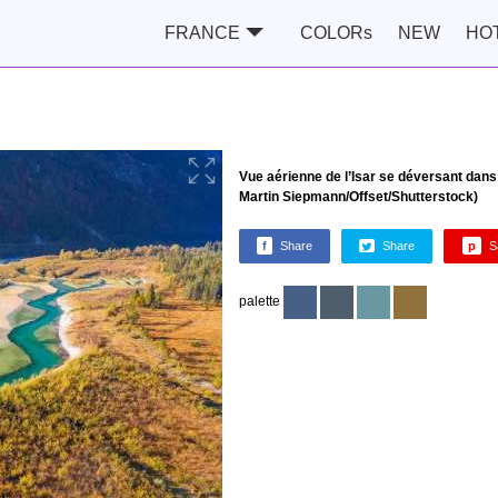
FRANCE
COLORs
NEW
HO
Vue aérienne de l’Isar se déversant dans
Martin Siepmann/Offset/Shutterstock)
f
Share
Share
p
S
palette