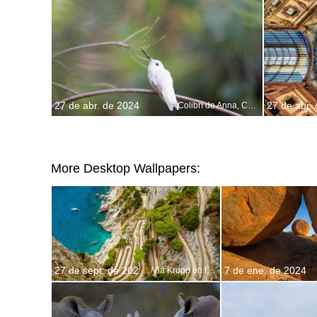
27 de abr. de 2024
27 de abr.
Colibrí de Anna, Campus de Santa Cruz, California, EE.UU.
More Desktop Wallpapers:
27 de sept. de 202
7 de ene. de 2024
Via Krupp en la isla de Capri, Italia