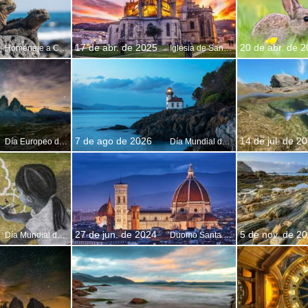
17 de abr. de 2025
20 de abr. de 
Homenaje a Charles Darwin
Iglesia de Santa María de la Asunción, Castro-Urdiales, Cantabria, España
7 de ago de 2026
14 de jul. de 2
Día Europeo de los Parques
Día Mundial de los Faros
27 de jun. de 2024
5 de nov. de 2
Día Mundial del Niño
Duomo Santa Maria del Fiore, Florencia