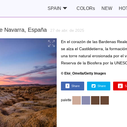
SPAIN
COLORs
NEW
HO
 de Navarra, España
27 de abr. de 2025
En el corazón de las Bardenas Reale
se alza el Castildetierra, la formaci
una torre natural erosionada por el v
Reserva de la Biosfera por la UNES
© Eloi_Omella/Getty Images
f
Share
Share
p
S
palette