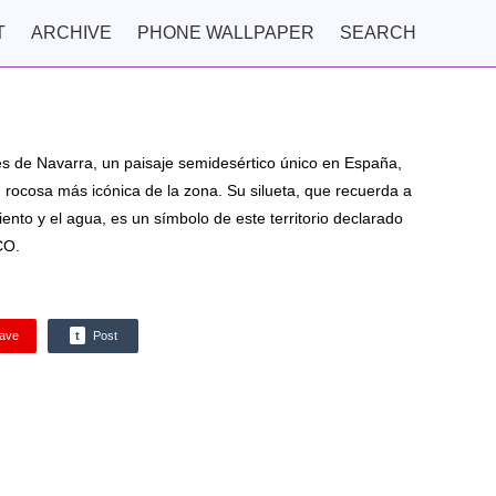
T
ARCHIVE
PHONE WALLPAPER
SEARCH
s de Navarra, un paisaje semidesértico único en España,
ón rocosa más icónica de la zona. Su silueta, que recuerda a
iento y el agua, es un símbolo de este territorio declarado
CO.
ave
t
Post