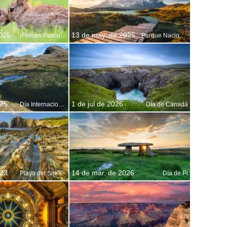
2025
13 de may. de 2025
¡Felices Pascuas!
Parque Nacional Torres del Paine en Patagonia, Chile
025
1 de jul de 2026
Día Internacional de la Conciencia por los Tiburones
Día de Canadá
023
14 de mar. de 2026
Playa del Silencio, Asturias, España
Día de Pi