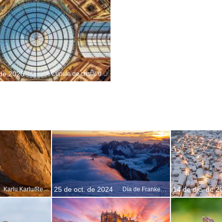
 de 2026
Cúpula de cristal de la Galería Víctor Manuel II, Milán, Italia
25 de oct. de 2024
14 de dic. de 2
Karlu Karlu/Reserva Natural Devils Marbles, Australia
Día de Frankenstein