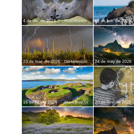
4 de dic. de 2024
12 de feb. de 2025
Rinocerontes en el Lago Nakuru, Kenia
23 de mar. de 2026
24 de may de 2026
Día Meteorológico Mundial
16 de jul. de 2024
20 de nov. de 2025
Skara Brae, Orcadas, Escocia