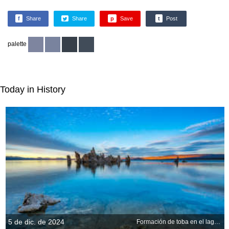
f
Share
Share
p
Save
t
Post
palette
Today in History
5 de dic. de 2024
Formación de toba en el lago Mono, California, EE. UU.