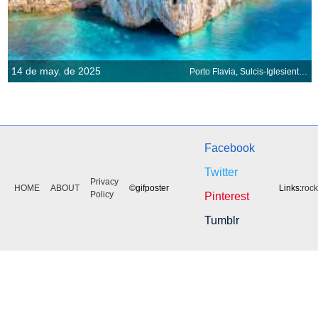
14 de may. de 2025
Porto Flavia, Sulcis-Iglesiente, Cerdeña, Italia
Facebook
Twitter
Privacy
HOME
ABOUT
©gifposter
Links:
roc
Policy
Pinterest
Tumblr