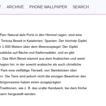
T
ARCHIVE
PHONE WALLPAPER
SEARCH
Parc Natural dels Ports in den Himmel ragen, sind eine
 Tortosa Beseit in Katalonien, Spanien. Der höchste Gipfel
er 1.000 Metern über dem Meeresspiegel. Der Gipfel
Ausblicke auf Bäche und Kiefernwälder, und es gibt
n. Das Wort Benet stammt aus dem Arabischen und weist
gion hin, in der sowohl arabische als auch christliche
Park eine vielfältige Tierwelt, von Steinböcken über
ern. Die Tiere sind jedoch nicht die einzigen Bewohner des
ebirgsmassivs haben einen ausgeprägten
Traditionen, wie z. B. das uralte Handwerk, bei dem Körbe
sern hergestellt werden.