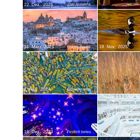
22. Dez.. 2025
„Der Nussknacker“, Türkische Staatsoper in Ankara, Türkei
31. März. 2025
18. Nov.. 2025
Ostuni, Apulien, Italien
1. Aug.. 2024
Schwimmender Markt, Karnaphuli-Stausee, Bangladesch
16. Dez.. 2023
Festlich beleuchtete Marktkirche, Hannover, Niedersachsen