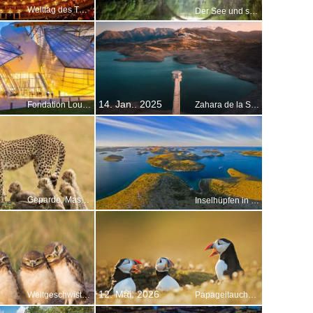
Welttag des Theaters
Der See und seine Brücke uns entzücke!
14. Jan.. 2025
Fondation Louis Vuitton in Bois de Boulogne, Paris, Frankreich
Zahara de la Sierra, Cádiz, Spanien
Geparde, Masai Mara Park, Kenia
Inselhüpfen in Kroatien
12. Mai. 2026
Weltgeschwistertag
Papageitaucher, Wales