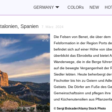
GERMANY
COLORs
NEW
HO
atalonien, Spanien
7. März. 2024
Die Felsen von Benet, die über dem 
Felsformation in der Region Ports de
befindet sich auf einer Höhe von üb
überblickt das Ebrodelta und bietet 
Wanderwege, die in die Berge führe
auf die bewegte Vergangenheit der Re
Siedler lebten. Heute beherbergt der 
Fischotter bis hin zu Geiern und Adl
Gebiets. Die Dörfer am Fuße des G
Gemeinschaftssinn und pflegen ihre 
und Küchenutensilien aus Pflanzenfa
© Sergi Boixader/Alamy Stock Photo