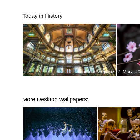
Today in History
7. März. 2
Kurhaus Göggingen
More Desktop Wallpapers: