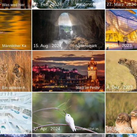
22. Feb.. 2024
27. März. 2024
Wundervoll gefrorene Seifenblase
Was wird hier gefeiert?
15. Aug.. 2024
2. Okt.. 2023
Männlicher Kappensäger, Oregon, USA
Nationalpark Phong Nha-Kẻ Bàng, Vietnam
4. Dez.. 2023
Ein seltener Anblick
Stadt im Festival-Fieber
27. Apr.. 2024
10. Apr.. 2024
Annakolibri in Kalifornien, USA
Das Paradies für Bücherliebhaber