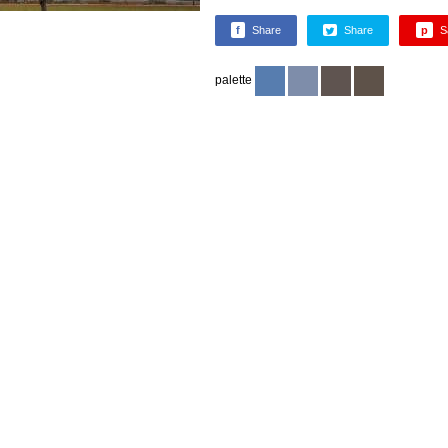
f
Share
Share
p
S
palette