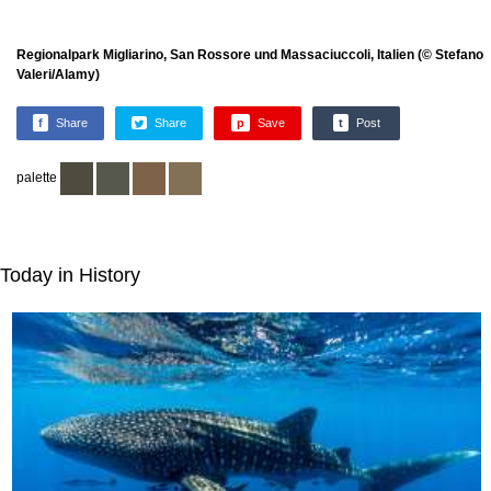
Regionalpark Migliarino, San Rossore und Massaciuccoli, Italien (© Stefano
Valeri/Alamy)
f
Share
Share
p
Save
t
Post
palette
Today in History