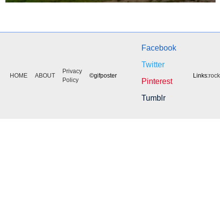
Facebook
Twitter
Privacy
HOME
ABOUT
©gifposter
Links:
roc
Policy
Pinterest
Tumblr