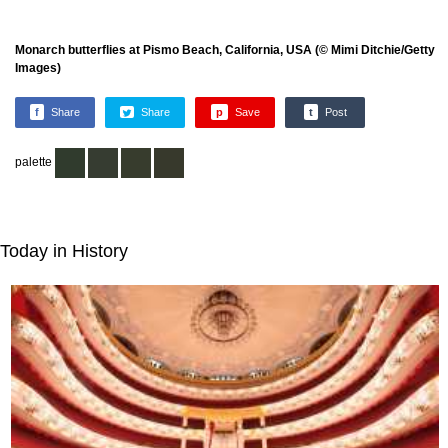
Monarch butterflies at Pismo Beach, California, USA (© Mimi Ditchie/Getty
Images)
f
Share
Share
p
Save
t
Post
palette
Today in History