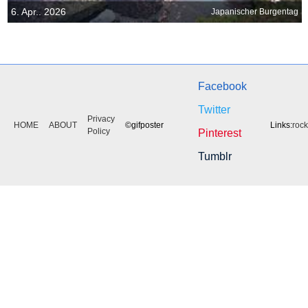
6. Apr.. 2026
Japanischer Burgentag
Facebook
Twitter
Privacy
HOME
ABOUT
©gifposter
Links:
roc
Policy
Pinterest
Tumblr