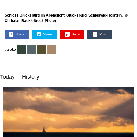
Schloss Glücksburg im Abendlicht, Glücksburg, Schleswig-Holstein, (©
Christian Back/eStock Photo)
f
Share
Share
p
Save
t
Post
palette
Today in History