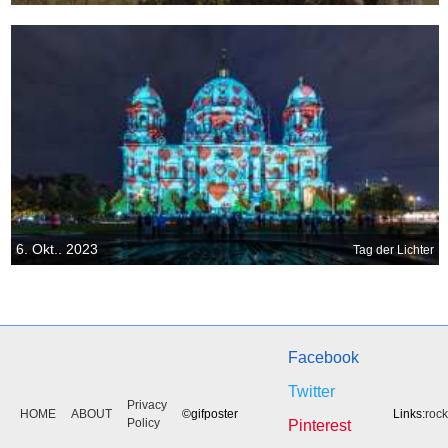
6. Okt.. 2023
Tag der Lichter
Facebook
Twitter
Privacy
HOME
ABOUT
©gifposter
Links:
roc
Policy
Pinterest