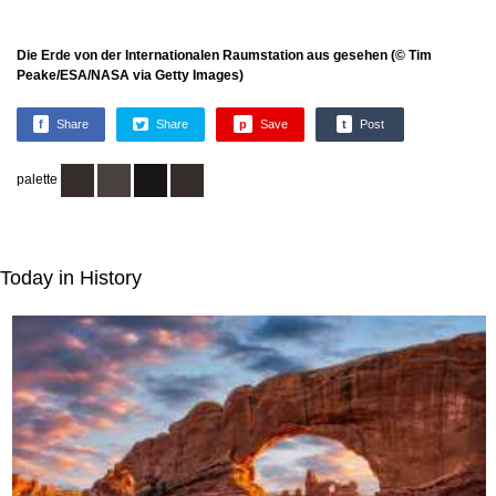
Die Erde von der Internationalen Raumstation aus gesehen (© Tim
Peake/ESA/NASA via Getty Images)
f
Share
Share
p
Save
t
Post
palette
Today in History