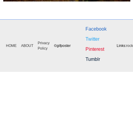
Facebook
Twitter
Privacy
HOME
ABOUT
©gifposter
Links:
roc
Policy
Pinterest
Tumblr