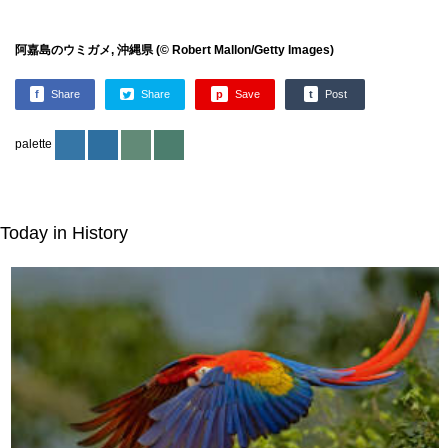
阿嘉島のウミガメ, 沖縄県 (© Robert Mallon/Getty Images)
f
Share
Share
p
Save
t
Post
palette
Today in History