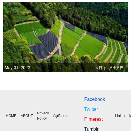
May 01, 2022
今日は「八十八夜」
Facebook
Twitter
Privacy
HOME
ABOUT
©gifposter
Links:
roc
Policy
Pinterest
Tumblr