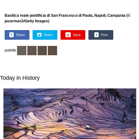
Basilica reale pontificia di San Francesco di Paola, Napoli, Campania (©
javarman3/Getty Images)
f
Share
Share
p
Save
t
Post
palette
Today in History