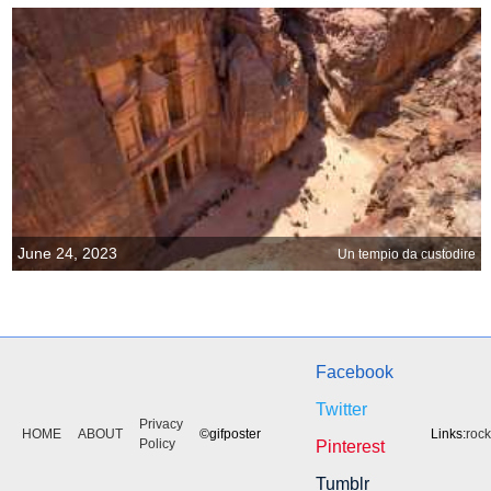
June 24, 2023
Un tempio da custodire
Facebook
Twitter
Privacy
HOME
ABOUT
©gifposter
Links:
roc
Policy
Pinterest
Tumblr