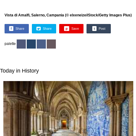
Vista di Amalfi, Salerno, Campania (© elxeneize/iStock/Getty Images Plus)
f
Share
Share
p
Save
t
Post
palette
Today in History