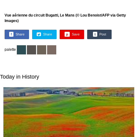
Vue aérienne du circuit Bugatti, Le Mans (© Lou Benoist/AFP via Getty
Images)
f
Share
Share
p
Save
t
Post
palette
Today in History