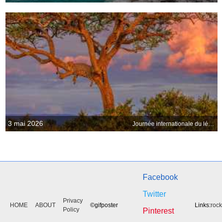
3 mai 2026
Journée internationale du léopard
Facebook
Twitter
Privacy
HOME
ABOUT
©gifposter
Links:
roc
Policy
Pinterest