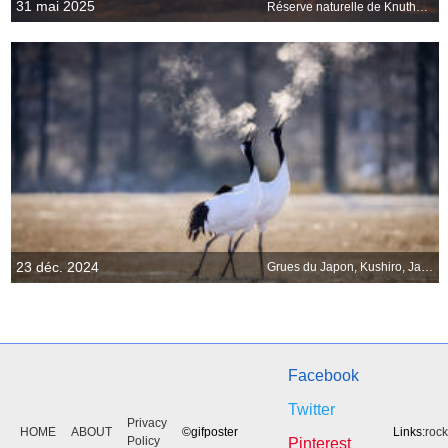
31 mai 2025
Réserve naturelle de Knuthöjdsmossen, Suède
23 déc. 2024
Grues du Japon, Kushiro, Japon
Facebook
Twitter
Privacy
HOME
ABOUT
©gifposter
Links:
roc
Policy
Pinterest