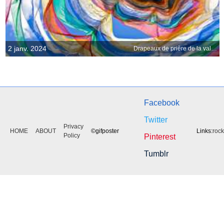
2 janv. 2024
Drapeaux de prière de la vallée de Phobjikha, Bhoutan
Facebook
Twitter
Privacy
HOME
ABOUT
©gifposter
Links:
roc
Policy
Pinterest
Tumblr