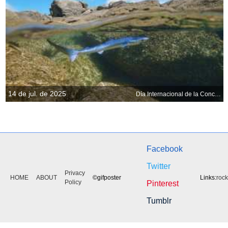
14 de jul. de 2025
Día Internacional de la Conciencia por los Tiburones
Facebook
Twitter
Privacy
HOME
ABOUT
©gifposter
Links:
roc
Policy
Pinterest
Tumblr