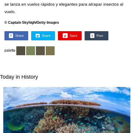
se lanza en vuelos rápidos y elegantes para atrapar insectos al
vuelo.
© Captain Skyhigh/Getty Images
f
Share
Share
p
Save
t
Post
palette
Today in History