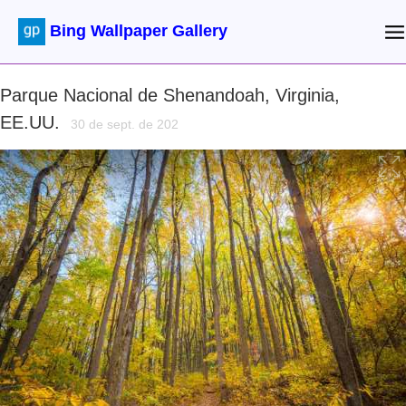
Bing Wallpaper Gallery
Parque Nacional de Shenandoah, Virginia,
EE.UU.
30 de sept. de 202