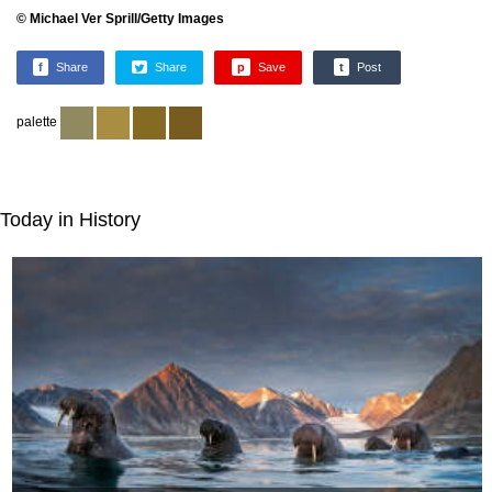
© Michael Ver Sprill/Getty Images
f
Share
Share
p
Save
t
Post
palette
Today in History