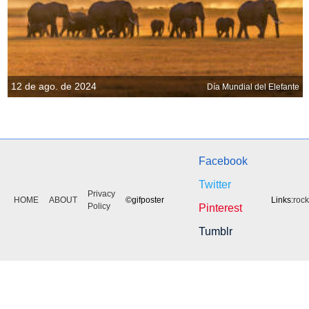
12 de ago. de 2024
Día Mundial del Elefante
Facebook
Twitter
Privacy
HOME
ABOUT
©gifposter
Links:
roc
Policy
Pinterest
Tumblr