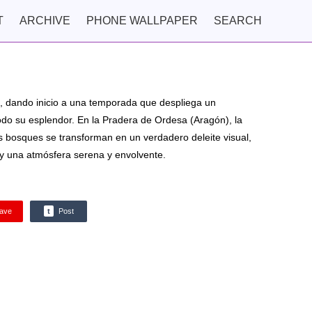
T
ARCHIVE
PHONE WALLPAPER
SEARCH
e, dando inicio a una temporada que despliega un
do su esplendor. En la Pradera de Ordesa (Aragón), la
s bosques se transforman en un verdadero deleite visual,
y una atmósfera serena y envolvente.
ave
t
Post