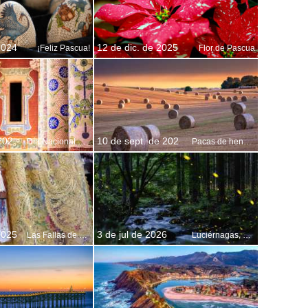
2024
12 de dic. de 2025
¡Feliz Pascua!
Flor de Pascua
202
10 de sept. de 202
Día Nacional de Cataluña
Pacas de heno, Yorkshire del Norte, Inglaterra
2025
3 de jul de 2026
Las Fallas de Valencia, España
Luciérnagas, prefectura de Okayama, Japón