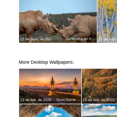
22 de sept. de 202
22 de sept
Día Mundial del Rinoceronte
More Desktop Wallpapers:
13 de feb. de 2026
15 de nov. de 2025
Tercer Puente de la Amistad entre Tailandia y Laos