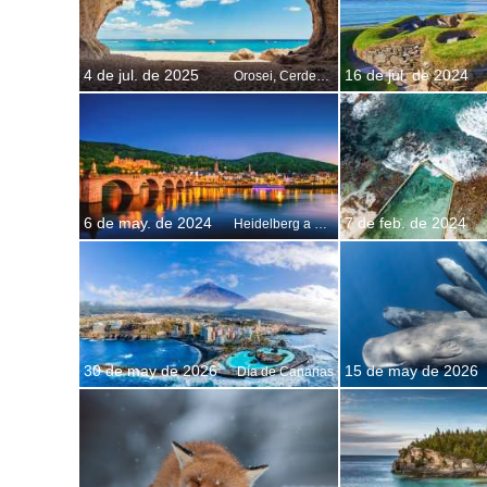
4 de jul. de 2025
16 de jul. de 2024
Orosei, Cerdeña, Italia
6 de may. de 2024
7 de feb. de 2024
Heidelberg a orillas del Neckar, Alemania
30 de may de 2026
15 de may de 2026
Día de Canarias