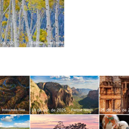
. de 202
Equinoccio de otoño
19 de abr. de 2025
25 de sept. de
Irohazaka Road en otoño, Nikko, Tochigi, Japón
Parque Nacional de Zion, Utah, EE.UU.