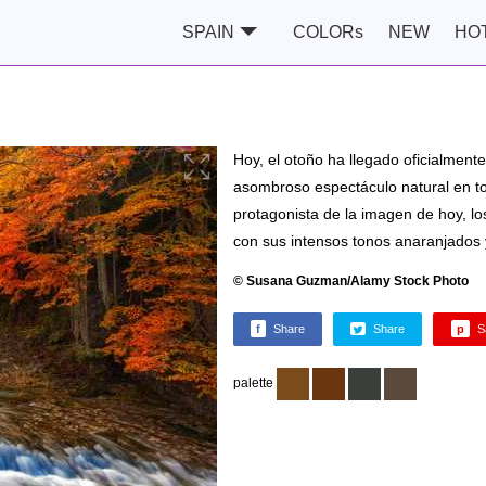
SPAIN
COLORs
NEW
HO
Hoy, el otoño ha llegado oficialment
asombroso espectáculo natural en to
protagonista de la imagen de hoy, lo
con sus intensos tonos anaranjados 
© Susana Guzman/Alamy Stock Photo
f
Share
Share
p
S
palette