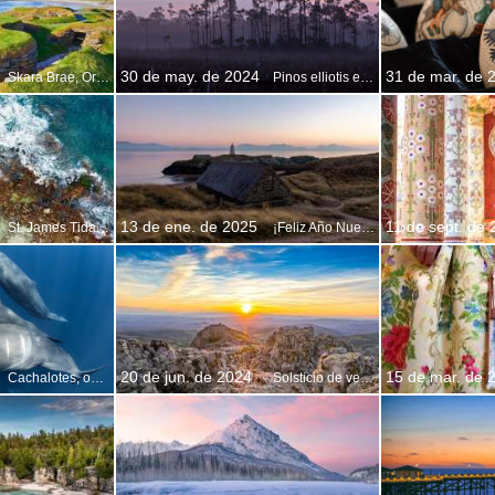
30 de may. de 2024
31 de mar. de 
Skara Brae, Orcadas, Escocia
Pinos elliotis en el Parque Nacional de los Everglades, Florida, EE.UU.
13 de ene. de 2025
11 de sept. de 
St. James Tidal Pool, Ciudad del Cabo, Sudáfrica
¡Feliz Año Nuevo Galés!
20 de jun. de 2024
15 de mar. de 
Cachalotes, océano Índico
Solsticio de verano