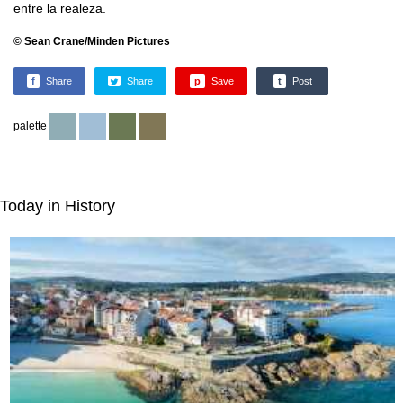
entre la realeza.
© Sean Crane/Minden Pictures
f
Share
Share
p
Save
t
Post
palette
Today in History