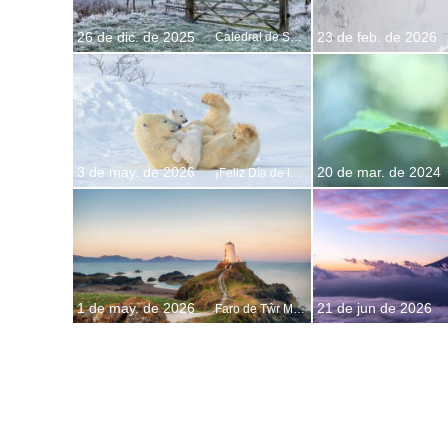
26 de dic. de 2025
23 de feb. de 2026
Catedral de Salisbury, Wiltshire, Inglaterra
3 de may. de 2026
20 de mar. de 2024
¡Feliz Día de la Madre!
1 de may. de 2026
21 de jun de 2026
Faro de Tŵr Mawr, en Anglesey, Gales