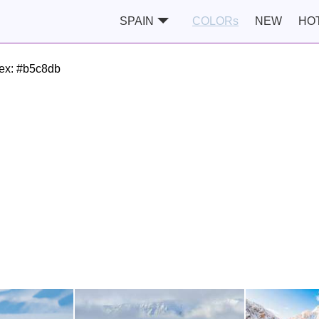
SPAIN
COLORs
NEW
HO
ex:
#b5c8db