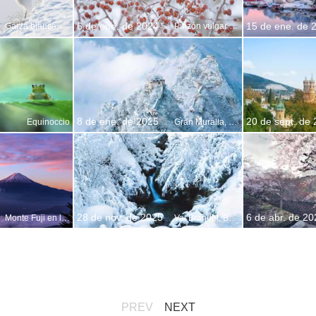
6 de ene. de 2024
15 de ene. de 
Garza blanca, Alta Baviera, Alemania
Pinzón vulgar macho posado en un manzano cangrejo en invierno
8 de ene. de 2025
20 de sept. de
Equinoccio
Gran Muralla, China
28 de nov. de 2025
6 de abr. de 20
Monte Fuji en la isla de Honshu, Japón
Val Brandet, Brescia, Lombardía, Italia
PREV
NEXT