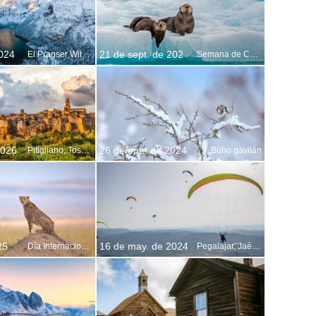
2024
21 de sept. de 202
El Pragser Wildsee en los Dolomitas, Tirol del Sur, Italia
Semana de Concientización sobre la Nutria Marina
2026
26 de ene. de 2024
Pitigliano, Toscana, Italia
Búho gavilán
25
16 de may. de 2024
Día Internacional del Guepardo
Pegalajar, Jaén, España