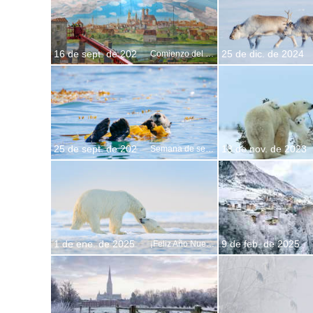
16 de sept. de 202
25 de dic. de 2024
Comienzo del Oktoberfest
25 de sept. de 202
18 de nov. de 2023
Semana de sensibilización sobre la nutria marina
1 de ene. de 2025
9 de feb. de 2025
¡Feliz Año Nuevo!