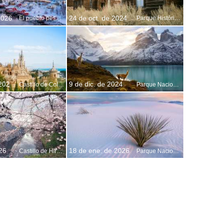
2026
24 de oct. de 2024
El pueblo pesquero de Reine, Noruega
Parque Histórico Estatal de Bodie, California, EE. UU.
 202
9 de dic. de 2024
Castillo de Colomares en Benalmádena, Málaga, Andalucía, España
Parque Nacional Torres del Paine, Chile
26
18 de ene. de 2026
Castillo de Hirosaki, Hirosaki, Japón
Parque Nacional White Sands, Nuevo México, EE. UU.