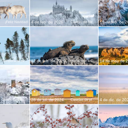
4 de feb. de 2026
19 de feb. de 
¡Feliz Navidad!
Castillo de Neuschwanstein, Baviera, Alemania
12 de feb. de 2025
14 de may de 
Temporada del oso polar en Manitoba, Canadá
Homenaje a Charles Darwin
28 de jul. de 2024
4 de dic. de 20
Torres medievales en Mestia, Mingrelia-Alta Esvanetia, Georgia
Casetas de playa en la provincia de Escania, Suecia