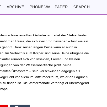
T
ARCHIVE
PHONE WALLPAPER
SEARCH
 dem schwarz-weißen Gefieder schreitet der Stelzenläufer
sieht man Paare, die sich synchron bewegen – fast wie ein
ln gehört. Dank seiner langen Beine kann er auch in
. Im Verhältnis zum Körper sind seine Beine übrigens die
enläufer ernährt sich von Insekten, Larven und kleinen
wegungen von der Wasseroberfläche pickt. Seine
n intaktes Ökosystem – sein Verschwinden dagegen als
ogel lebt vor allem im Mittelmeerraum, wo er an Lagunen,
 zu finden ist. Die Wintermonate verbringt er überwiegend
europa.