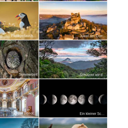
Papageitaucher, Wales
Juwel der Corrèze
Sommerzeit
Schützen wir die biologische Vielfalt unserer Heimat
Tag der Bibliotheken
Ein kleiner Schritt für die Menschheit