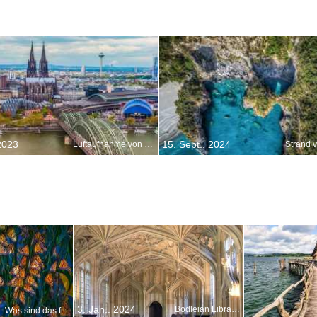
 2023
15. Sept.. 2024
Luftaufnahme von Köln
3. Jan.. 2024
Bodleian Library Universität von Oxford, England
Was sind das für bunte Insekten?