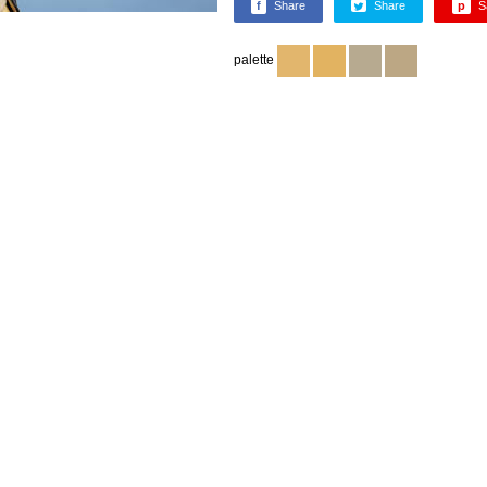
f
Share
Share
p
S
palette