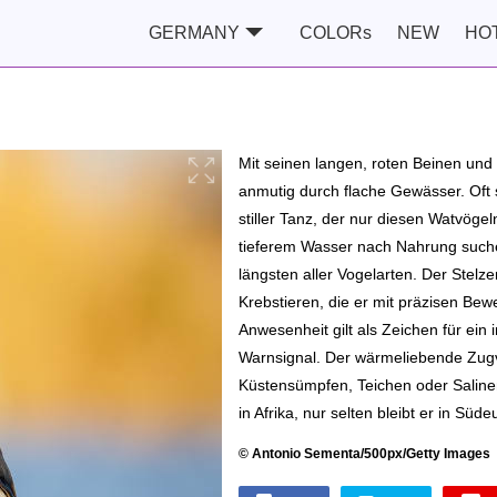
GERMANY
COLORs
NEW
HO
Mit seinen langen, roten Beinen und
anmutig durch flache Gewässer. Oft 
stiller Tanz, der nur diesen Watvöge
tieferem Wasser nach Nahrung suchen
längsten aller Vogelarten. Der Stelz
Krebstieren, die er mit präzisen Be
Anwesenheit gilt als Zeichen für ei
Warnsignal. Der wärmeliebende Zugv
Küstensümpfen, Teichen oder Salinen
in Afrika, nur selten bleibt er in Süd
© Antonio Sementa/500px/Getty Images