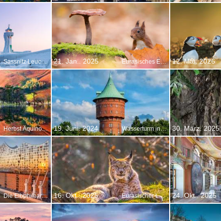
21. Jan.. 2025
12. Mai. 2026
Sassnitz Leuchtturm, Rügen, Mecklenburg-Vorpommern
Eurasisches Eichhörnchen, Niederlande
19. Juni. 2024
30. März. 2025
Herbst Äquinoktium
Wasserturm in Cuxhaven, Deutschland
16. Okt.. 2025
24. Okt.. 2025
Die Elbphilharmonie in Hamburg
Eurasischer Luchs