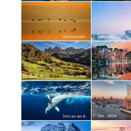
1. Feb.. 2024
Zeit zum Aufbruch
11. Nov.. 2023
22. Sept.. 2024
Villnöß, Dolomiten im Hintergrund, Südtirol, Italien
7. Okt.. 2024
Dort, wo der Buckelwal singt