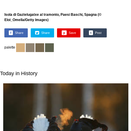
Isola di Gaztelugatxe al tramonto, Paesi Baschi, Spagna (©
Eloi_Omella/Getty Images)
f
Share
Share
p
Save
t
Post
palette
Today in History