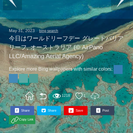
May 31, 2023
bing search
今日はワールドリーフデー グレートバリア
リーフ, オーストラリア (© AirPano
LLC/Amazing Aerial Agency)
Explore more Bing wallpapers with similar colors:
1218
1
f
Share
Share
p
Save
t
Post
Copy Link