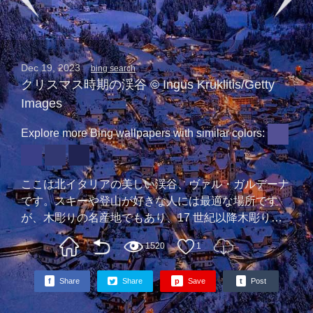
Dec 19, 2023
bing search
クリスマス時期の渓谷 © Ingus Kruklitis/Getty
Images
Explore more Bing wallpapers with similar colors:
ここは北イタリアの美しい渓谷、ヴァル・ガルデーナ
です。スキーや登山が好きな人には最適な場所です
が、木彫りの名産地でもあり、17 世紀以降木彫り産
業が栄えてきました。そして、19 世紀に生産された
1520
1
木のおもちゃの彫刻「ペグ木製人形」は、欧米でたい
へん人気がありました…
f
Share
Share
p
Save
t
Post