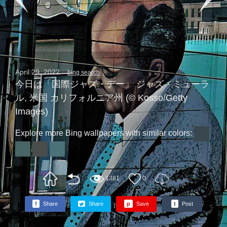
April 29, 2022
bing search
今日は「国際ジャズ・デー」 ジャズ・ミューラ
ル, 米国 カリフォルニア州 (© Kosso/Getty
Images)
Explore more Bing wallpapers with similar colors:
1381
0
f
Share
Share
p
Save
t
Post