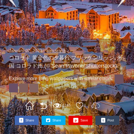
January 07, 2023
bing search
コロラド 黄金色の夕暮れ ブリッケンリッジ, 米
国 コロラド州 (© Sean Pavone/Shutterstock)
Explore more Bing wallpapers with similar colors:
1246
1
f
Share
Share
p
Save
t
Post