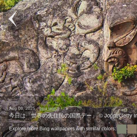
Aug 08, 2025
bing search
今日は「世界の先住民の国際デー」 © Joppi/Getty Im
Explore more Bing wallpapers with similar colors: