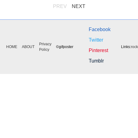
PREV
NEXT
Facebook
Twitter
Privacy
HOME
ABOUT
©gifposter
Links:
roc
Policy
Pinterest
Tumblr