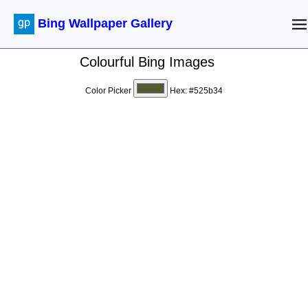
Bing Wallpaper Gallery
Colourful Bing Images
Color Picker
Hex:
#525b34