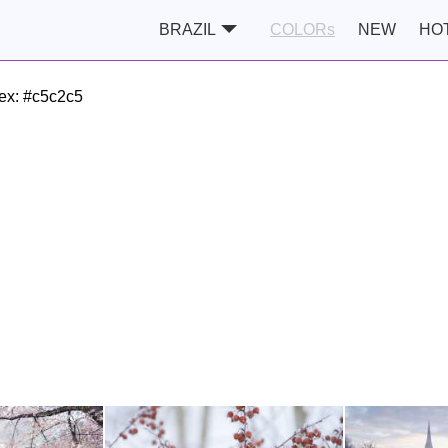
BRAZIL
COLORs
NEW
HO
ex:
#c5c2c5