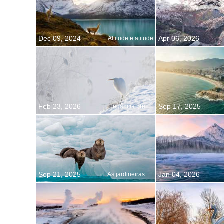
Dec 09, 2024
Apr 06, 2026
Altitude e atitude
Feb 23, 2026
Sep 17, 2025
Elegância predadora
Sep 21, 2025
Jan 04, 2026
As jardineiras do gelo