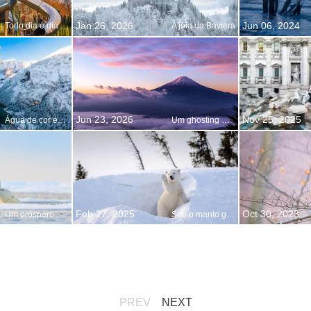
Jan 26, 2026
Jun 06, 2024
Todo dia é dia de brincar!
A joia da Baviera
Jun 23, 2026
Nov 25, 2025
Água de cor esmeralda
Um ghosting meteorológico
Feb 27, 2025
Oct 30, 2023
Um próspero Ano-Novo
Sob o manto gelado
PREV
NEXT