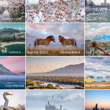
Jan 06, 2024
Dec 26, 2025
Palácios estratégicos
Chama de vida em meio a neve
Sep 14, 2023
Sep 19, 2023
Surf, história e pôr do sol
Apenas dois amigos brincando
Jan 09, 2024
Jul 28, 2024
Uma vista real
Chegando com tudo