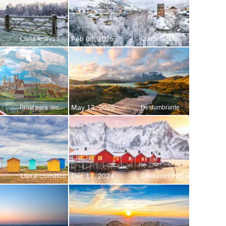
Feb 08, 2025
Clima festivo sem pressa
Congeladas no tempo
May 13, 2025
Prost para você e os seus!
Deslumbrante aos 66 anos
Dec 17, 2024
Litoral cromático
Contrastes litorâneos