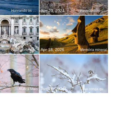
Jun 20, 2024
Honrando os heróis
Revelando o conhecimento astronômico
Apr 18, 2026
Amor, sorte e moedas
Memória mineral
Jan 26, 2024
Nunca Mais
Uma coruja que prefere o dia