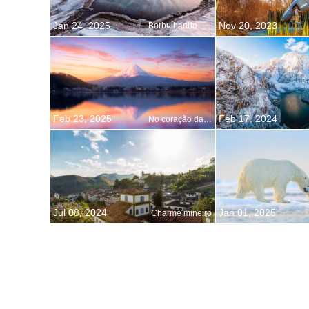
Jan 24, 2025
Nov 20, 2023
Borbulhando de energia
Feb 23, 2025
Feb 17, 2024
No coração da montanha sagrada
Jul 08, 2024
Jan 01, 2025
Charme mineiro